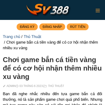
ĐĂNG KÝ
ĐĂNG NHẬP
RÚT TIỀN
Trang chủ
Thủ Thuật
Chơi game bắn cá tiền vàng để có cơ hội nhận thêm
nhiều xu vàng
Chơi game bắn cá tiền vàng
để có cơ hội nhận thêm nhiều
xu vàng
ADMIN
03 THÁNG 6 2023
THỦ THUẬT
Bạn đã nghe nhắc nhiều đến tựa game bắn cá đổi
thưởng, nó là sản phẩm game chơi quá phổ biến. Nhưng