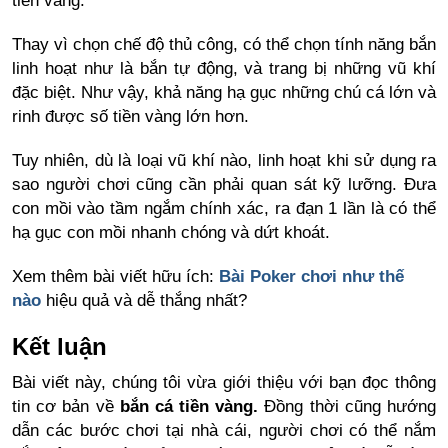
tiền vàng.
Thay vì chọn chế độ thủ công, có thể chọn tính năng bắn
linh hoạt như là bắn tự động, và trang bị những vũ khí
đặc biệt. Như vậy, khả năng hạ gục những chú cá lớn và
rinh được số tiền vàng lớn hơn.
Tuy nhiên, dù là loại vũ khí nào, linh hoạt khi sử dụng ra
sao người chơi cũng cần phải quan sát kỹ lưỡng. Đưa
con mồi vào tầm ngắm chính xác, ra đạn 1 lần là có thể
hạ gục con mồi nhanh chóng và dứt khoát.
Xem thêm bài viết hữu ích:
Bài Poker chơi như thế
nào
hiệu quả và dễ thắng nhất?
Kết luận
Bài viết này, chúng tôi vừa giới thiệu với bạn đọc thông
tin cơ bản về
bắn cá tiền vàng.
Đồng thời cũng hướng
dẫn các bước chơi tại nhà cái, người chơi có thể nắm