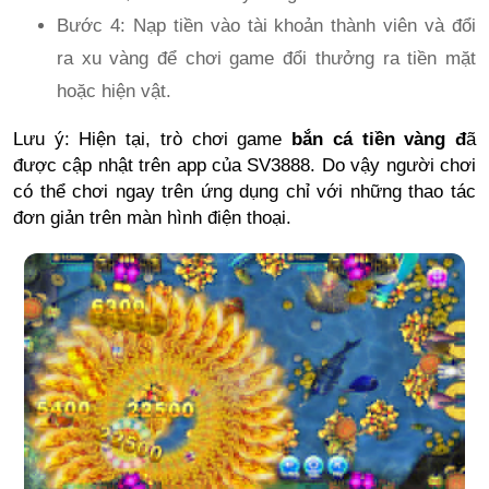
Bước 4: Nạp tiền vào tài khoản thành viên và đổi
ra xu vàng để chơi game đổi thưởng ra tiền mặt
hoặc hiện vật.
Lưu ý: Hiện tại, trò chơi game
bắn cá tiền vàng đ
ã
được cập nhật trên app của SV3888. Do vậy người chơi
có thể chơi ngay trên ứng dụng chỉ với những thao tác
đơn giản trên màn hình điện thoại.