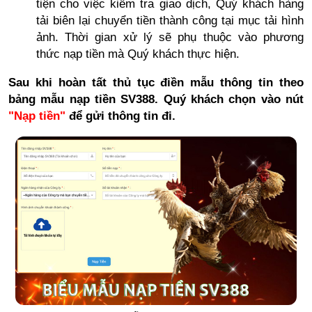
tiện cho việc kiểm tra giao dịch, Quý khách hàng
tải biên lại chuyển tiền thành công tại mục tải hình
ảnh. Thời gian xử lý sẽ phụ thuộc vào phương
thức nạp tiền mà Quý khách thực hiện.
Sau khi hoàn tất thủ tục điền mẫu thông tin theo
bảng mẫu nạp tiền SV388. Quý khách chọn vào nút
"Nạp tiền"
để gửi thông tin đi.