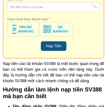
Chọn hình thức thanh toán
*
:
ONLINE
QR
BANKING
BANKING
Nạp tiền vào tài khoản
SV388
là một bước quan trọng để
bạn có thể tham gia cá cược trên nền tảng này. Dưới
đây là hướng dẫn chi tiết để bạn có thể nạp tiền vào tài
khoản SV388 một cách nhanh chóng và dễ dàng.
Hướng dẫn làm lệnh nạp tiền SV388
mà bạn cần biết
Tên đăng nhập SV388
: Điền tên đăng nhập mà