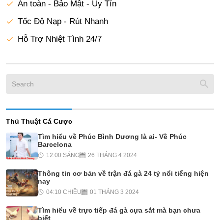
An toàn - Bảo Mật - Uy Tín
Tốc Độ Nạp - Rút Nhanh
Hỗ Trợ Nhiệt Tình 24/7
Thủ Thuật Cá Cược
Tìm hiểu về Phúc Bình Dương là ai- Về Phúc
Barcelona
12:00 SÁNG
26 THÁNG 4 2024
Thông tin cơ bản về trận đá gà 24 tỷ nổi tiếng hiện
nay
04:10 CHIỀU
01 THÁNG 3 2024
Tìm hiểu về trực tiếp đá gà cựa sắt mà bạn chưa
biết