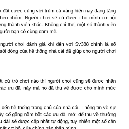
à đặt cược cùng với trùm cá vàng hiện nay đang tăng
theo nhóm. Người chơi sẽ có được cho mình cơ hội
ng thành viên khác. Không chỉ thế, một số thành viên
người bạn có cùng đam mê.
 người chơi đánh giá khi đến với Sv388 chính là số
sôi động của hệ thống nhà cái đã giúp cho người chơi
t cứ trò chơi nào thì người chơi cũng sẽ được nhận
các ưu đãi này mà họ đã thu về được cho mình mức
 đến hệ thống trang chủ của nhà cái. Thông tin về sự
ãy cố gắng nắm bắt các ưu đãi mới để thu về thưởng
u đãi sẽ được cập nhật tự động, tuy nhiên một số cần
mất cơ hội của chính bản thân mình.