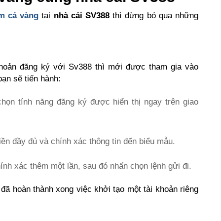
m cá vàng
tại
nhà cái SV388
thì đừng bỏ qua những
khoản đăng ký với Sv388 thì mới được tham gia vào
ạn sẽ tiến hành:
chọn tính năng đăng ký được hiển thị ngay trên giao
ền đầy đủ và chính xác thông tin đến biểu mẫu.
chính xác thêm một lần, sau đó nhấn chọn lệnh gửi đi.
đã hoàn thành xong việc khởi tạo một tài khoản riêng