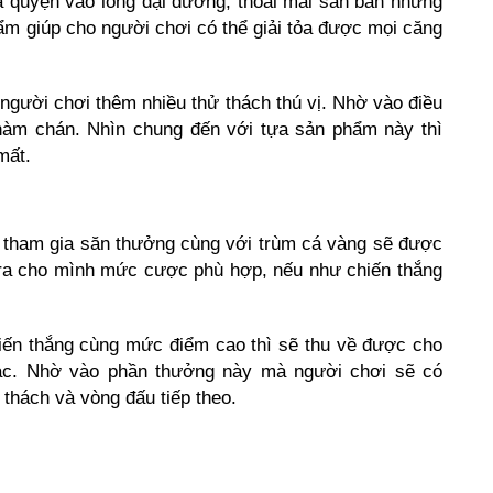
a quyện vào lòng đại dương, thoải mái săn bắn những
ẩm giúp cho người chơi có thể giải tỏa được mọi căng
người chơi thêm nhiều thử thách thú vị. Nhờ vào điều
àm chán. Nhìn chung đến với tựa sản phẩm này thì
mất.
ơi tham gia săn thưởng cùng với trùm cá vàng sẽ được
ra cho mình mức cược phù hợp, nếu như chiến thắng
iến thắng cùng mức điểm cao thì sẽ thu về được cho
ác. Nhờ vào phần thưởng này mà người chơi sẽ có
 thách và vòng đấu tiếp theo.