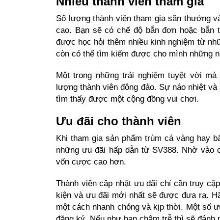
Nhiều thành viên tham gia
Số lượng thành viên tham gia săn thưởng v
cao. Bạn sẽ có chế độ bắn đơn hoặc bắn 
được học hỏi thêm nhiều kinh nghiệm từ nhữ
còn có thể tìm kiếm được cho mình những 
Một trong những trải nghiệm tuyệt vời mà
lượng thành viên đông đảo. Sự náo nhiệt và 
tìm thấy được một cộng đồng vui chơi.
Ưu đãi cho thành viên
Khi tham gia sản phẩm trùm cá vàng hay bấ
những ưu đãi hấp dẫn từ SV388. Nhờ vào 
vốn cược cao hơn.
Thành viên cập nhật ưu đãi chỉ cần truy cập
kiện và ưu đãi mới nhất sẽ được đưa ra. H
một cách nhanh chóng và kịp thời. Một số ư
đăng ký. Nếu như bạn chậm trễ thì sẽ đánh 