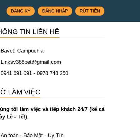
ĐĂNG KÝ
ĐĂNG NHẬP
RÚT TIỀN
HÔNG TIN LIÊN HỆ
Bavet, Campuchia
Linksv388bet@gmail.com
0941 691 091 - 0978 748 250
IỜ LÀM VIỆC
úng tôi làm việc và tiếp khách 24/7 (kể cả
ày Lễ - Tết).
An toàn - Bảo Mật - Uy Tín