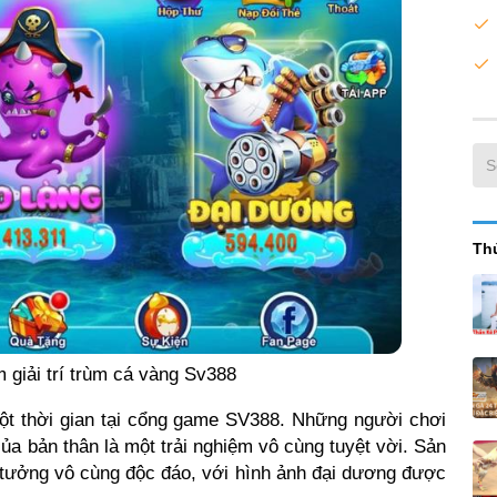
Th
 giải trí trùm cá vàng Sv388
ột thời gian tại cổng game SV388. Những người chơi
ủa bản thân là một trải nghiệm vô cùng tuyệt vời. Sản
tưởng vô cùng độc đáo, với hình ảnh đại dương được