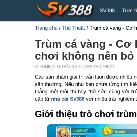
SV388
Trực t
Trang chủ
Thủ Thuật
Trùm cá vàng - Cơ h
Trùm cá vàng - Cơ
chơi không nên bỏ 
ADMIN
11 THÁNG 5 2023
THỦ THUẬT
Các sản phẩm giải trí vẫn luôn được nhiều 
săn thưởng. Nếu như bạn chưa từng tìm kiế
thẳng mệt mỏi thì hãy thử sức cùng với
tr
cấp từ
nhà cái Sv388
với nhiều trải nghiệm 
Giới thiệu trò chơi trù