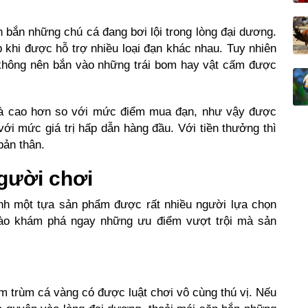
 bắn những chú cá đang bơi lội trong lòng đại dương.
 khi được hỗ trợ nhiều loại đạn khác nhau. Tuy nhiên
à không nên bắn vào những trái bom hay vật cấm được
à cao hơn so với mức điểm mua đạn, như vậy được
i mức giá trị hấp dẫn hàng đầu. Với tiền thưởng thì
bản thân.
gười chơi
nh một tựa sản phẩm được rất nhiều người lựa chọn
 vào khám phá ngay những ưu điểm vượt trội mà sản
m trùm cá vàng có được luật chơi vô cùng thú vị. Nếu