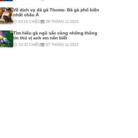
Về dịch vụ đá gà Thomo- Đá gà phổ biến
nhất châu Á
03:15 CHIỀU
08 THÁNG 11 2023
Tìm hiểu gà ngũ sắc cùng những thông
tin thú vị anh em nên biết
10:32 CHIỀU
07 THÁNG 11 2023