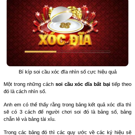
Bí kíp soi cầu xóc đĩa nhìn số cực hiệu quả
Một trong những cách
soi cầu xóc dĩa bất bại
tiếp theo
đó là cách nhìn số.
Anh em có thể thấy rằng trong bảng kết quả xóc dĩa thì
sẽ có 3 cách để người chơi soi đó là bảng số, bảng
chẵn lẻ và bảng tài xỉu.
Trong các bảng đó thì các quy ước về các ký hiệu sẽ