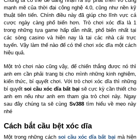
Chúng ta có thể dễ dàng nhận ra sự phát triển vô cùng
mạnh mẽ của thời đại công nghệ 4.0, cũng như nền kỹ
thuật tiên tiến. Chính điều này đã giúp cho lĩnh vực cá
cược ngày càng phổ biến hơn. Trò chơi xóc đĩa là 1
trong những tựa game hấp dẫn nhất, phổ biến nhất tại
các sòng casino và hiện nay là tại các nhà cái trực
tuyến. Vậy làm thế nào để có thể chơi xóc dĩa một cách
hiệu quả.
Một trò chơi nào cũng vậy, để chiến thắng được nó thì
anh em cần phải trang bị cho mình những kinh nghiệm,
kiến thức, bí quyết chơi. Với trò chơi xóc dĩa thì những
bí quyết
soi cầu xóc dĩa bất bại
sẽ cực kỳ cần thiết cho
anh em nếu như anh em tham gia trò chơi này. Ngay
sau đây chúng ta sẽ cùng
Sv388
tìm hiểu về mẹo này
nhé
Cách bắt cầu bệt xóc dĩa
Một trong những cách
soi cầu xóc dĩa bất bại
mà hiện