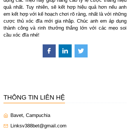
dụng các mẹo này giúp nâng cao tỷ lệ cược thắng hiệu
quả nhất. Tuy nhiên, sẽ kết hợp hiệu quả hơn nếu anh
em kết hợp với kế hoạch chơi rõ ràng, nhất là với những
cược thủ xóc đĩa mới gia nhập. Chúc anh em áp dụng
thành công và rinh thưởng thắng lớn với các mẹo soi
cầu xóc đĩa nhé!
THÔNG TIN LIÊN HỆ
Bavet, Campuchia
Linksv388bet@gmail.com