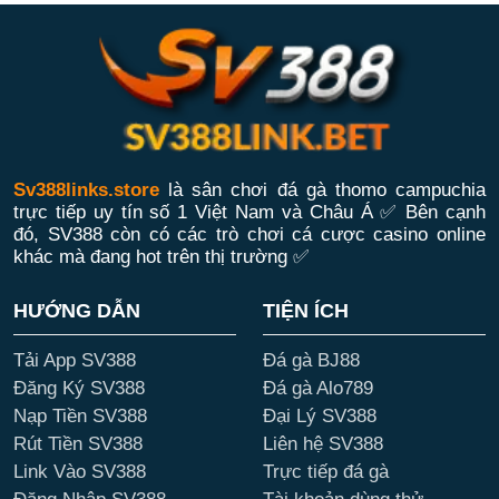
Sv388links.store
là sân chơi đá gà thomo campuchia
trực tiếp uy tín số 1 Việt Nam và Châu Á ✅ Bên cạnh
đó, SV388 còn có các trò chơi cá cược casino online
khác mà đang hot trên thị trường ✅
HƯỚNG DẪN
TIỆN ÍCH
Tải App SV388
Đá gà BJ88
Đăng Ký SV388
Đá gà Alo789
Nạp Tiền SV388
Đại Lý SV388
Rút Tiền SV388
Liên hệ SV388
Link Vào SV388
Trực tiếp đá gà