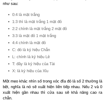
như sau:
0:4 là mặt trắng
1:3 thì là mặt trắng 1 mặt đỏ
2:2 chính là mặt trắng 2 mặt đỏ
3:3 là mặt đỏ 1 mặt trắng
4:4 chính là mặt đỏ
C: đó là ký hiệu Chẵn
L: chính là ký hiệu Lẻ
T: đây là ký hiệu của Tài
X: là ký hiệu của Xỉu
Một mẹo khác nhìn số trong xóc đĩa đó là số 2 thường là
bệt, nghĩa là nó sẽ xuất hiện liên tiếp nhau. Nếu 2 và 0
xuất hiện gần nhau thì cửa sau sẽ khả năng cao ra
chẵn.