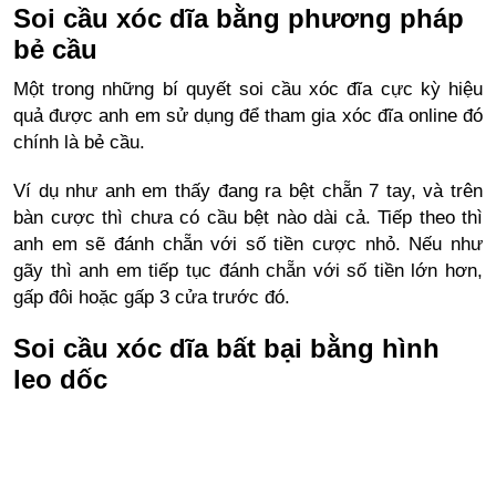
Soi cầu xóc dĩa bằng phương pháp
bẻ cầu
Một trong những bí quyết soi cầu xóc đĩa cực kỳ hiệu
quả được anh em sử dụng để tham gia xóc đĩa online đó
chính là bẻ cầu.
Ví dụ như anh em thấy đang ra bệt chẵn 7 tay, và trên
bàn cược thì chưa có cầu bệt nào dài cả. Tiếp theo thì
anh em sẽ đánh chẵn với số tiền cược nhỏ. Nếu như
gãy thì anh em tiếp tục đánh chẵn với số tiền lớn hơn,
gấp đôi hoặc gấp 3 cửa trước đó.
Soi cầu xóc dĩa bất bại bằng hình
leo dốc