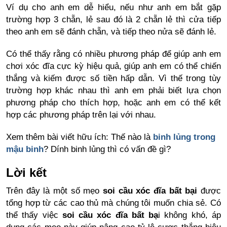
Ví dụ cho anh em dễ hiểu, nếu như anh em bắt gặp
trường hợp 3 chẵn, lẻ sau đó là 2 chẵn lẻ thì cửa tiếp
theo anh em sẽ đánh chẵn, và tiếp theo nửa sẽ đánh lẻ.
Có thể thấy rằng có nhiều phương pháp để giúp anh em
chơi xóc đĩa cực kỳ hiệu quả, giúp anh em có thể chiến
thắng và kiếm được số tiền hấp dẫn. Vì thế trong tùy
trường hợp khác nhau thì anh em phải biết lựa chọn
phương pháp cho thích hợp, hoặc anh em có thể kết
hợp các phương pháp trên lại với nhau.
Xem thêm bài viết hữu ích: Thế nào là
binh lủng trong
mậu binh
? Dính binh lủng thì có vấn đề gì?
Lời kết
Trên đây là một số mẹo
soi cầu xóc đĩa bất bại
được
tổng hợp từ các cao thủ mà chúng tôi muốn chia sẻ. Có
thể thấy việc
soi cầu xóc đĩa bất bạ
i không khó, áp