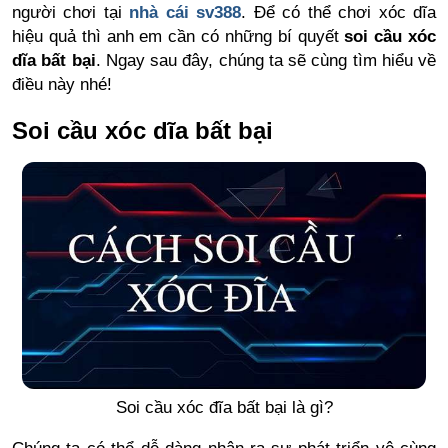
người chơi tại
nhà cái sv388
. Để có thể chơi xóc dĩa
hiệu quả thì anh em cần có những bí quyết
soi cầu xóc
dĩa bất bại
. Ngay sau đây, chúng ta sẽ cùng tìm hiểu về
điều này nhé!
Soi cầu xóc dĩa bất bại
Soi cầu xóc đĩa bất bại là gì?