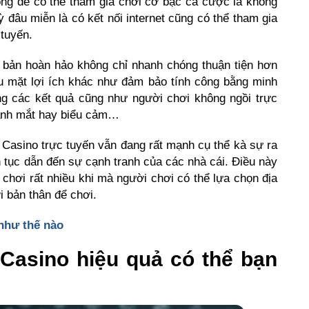
hống để có thể tham gia chơi cờ bạc cá cược là không
ỳ đâu miễn là có kết nối internet cũng có thể tham gia
 tuyến.
ên bản hoàn hảo không chỉ nhanh chóng thuận tiện hơn
u mặt lợi ích khác như đảm bảo tính công bằng minh
ng các kết quả cũng như người chơi không ngồi trực
a ánh mắt hay biểu cảm…
a Casino trực tuyến vẫn đang rất mạnh cụ thể kà sự ra
 tục dẫn đến sự cạnh tranh của các nhà cái. Điều này
 chơi rất nhiều khi mà người chơi có thể lựa chọn địa
i bản thân để chơi.
như thế nào
 Casino hiệu quả có thể bạn