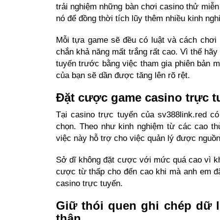
trải nghiệm những bàn chơi casino thử miễn
nó để đồng thời tích lũy thêm nhiều kinh ngh
Mỗi tựa game sẽ đều có luật và cách chơi 
chắn khả năng mất trắng rất cao. Vì thế hãy 
tuyến trước bằng việc tham gia phiên bản miễ
của bạn sẽ dần được tăng lên rõ rệt.
Đặt cược game casino trực t
Tại casino trực tuyến của sv388link.red 
chọn. Theo như kinh nghiệm từ các cao th
việc này hỗ trợ cho việc quản lý được nguồn
Sở dĩ không đặt cược với mức quá cao vì k
cược từ thấp cho đến cao khi mà anh em đã 
casino trực tuyến.
Giữ thói quen ghi chép dữ l
thân