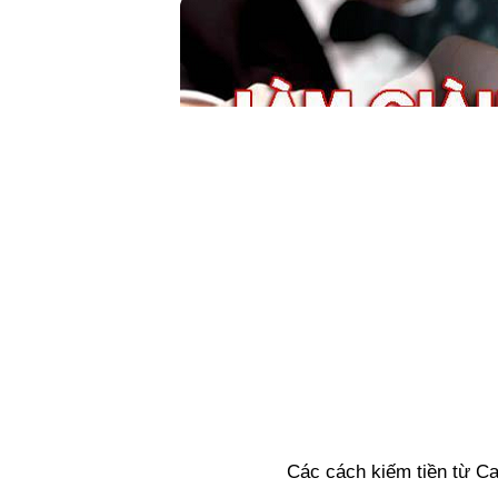
Các cách kiếm tiền từ Ca