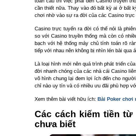
toàn cầu thì việc phải đến Casino truyền t
cần thiết nữa. Thay vào đó bất kỳ ai ở bất k
chơi nhờ vào sự ra đời của các Casino trực
Casino trực tuyến ra đời có thể nói là phi
so với Casino truyền thống mà còn có nhiề
bạch với hệ thống máy chủ tính toán rõ rà
tiếp với nhau nên không bị nhìn lén bài qu
Là loại hình mới nên quá trình phát triển củ
đời nhanh chóng của các nhà cái Casino liên
vô hình chung lại đem lợi ích đến cho người
chỉ nào uy tín và có nhiều ưu đãi phù hợp vớ
Xem thêm bài viết hữu ích:
Bài Poker chơi 
Các cách kiếm tiền từ
chưa biết