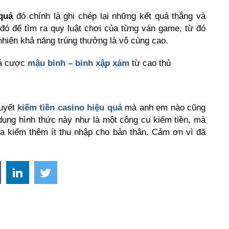
quả
đó chính là ghi chép lại những kết quả thắng và
ó để tìm ra quy luật chơi của từng ván game, từ đó
nhiên khả năng trúng thưởng là vô cùng cao.
cá cược
mậu binh – binh xập xám
từ cao thủ
quyết
kiếm tiền casino hiệu quả
mà anh em nào cũng
dụng hình thức này như là một công cụ kiếm tiền, mà
vừa kiếm thêm ít thu nhập cho bản thân. Cảm ơn vì đã