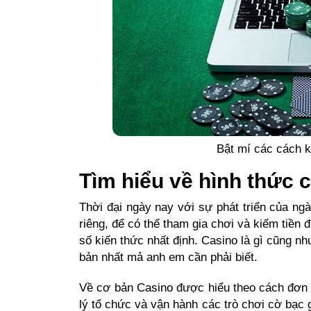
Bật mí các cách k
Tìm hiểu về hình thức 
Thời đại ngày nay với sự phát triển của ng
riêng, để có thể tham gia chơi và kiếm ti
số kiến thức nhất định. Casino là gì cũng n
bản nhất mả anh em cần phải biết.
Về cơ bản Casino được hiểu theo cách đơn 
lý tổ chức và vận hành các trò chơi cờ bạc 