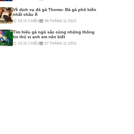
Về dịch vụ đá gà Thomo- Đá gà phổ biến
nhất châu Á
03:15 CHIỀU
08 THÁNG 11 2023
Tìm hiểu gà ngũ sắc cùng những thông
tin thú vị anh em nên biết
10:32 CHIỀU
07 THÁNG 11 2023