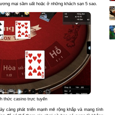
hương mại sầm uất hoặc ở những khách sạn 5 sao.
h thức casino trực tuyến
gày càng phát triển mạnh mẽ rộng khắp và mang tính