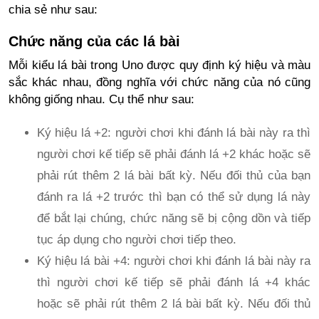
chia sẻ như sau:
Chức năng của các lá bài
Mỗi kiểu lá bài trong Uno được quy định ký hiệu và màu
sắc khác nhau, đồng nghĩa với chức năng của nó cũng
không giống nhau. Cụ thể như sau:
Ký hiệu lá +2: người chơi khi đánh lá bài này ra thì
người chơi kế tiếp sẽ phải đánh lá +2 khác hoặc sẽ
phải rút thêm 2 lá bài bất kỳ. Nếu đối thủ của bạn
đánh ra lá +2 trước thì bạn có thể sử dụng lá này
để bắt lại chúng, chức năng sẽ bị cộng dồn và tiếp
tục áp dụng cho người chơi tiếp theo.
Ký hiệu lá bài +4: người chơi khi đánh lá bài này ra
thì người chơi kế tiếp sẽ phải đánh lá +4 khác
hoặc sẽ phải rút thêm 2 lá bài bất kỳ. Nếu đối thủ