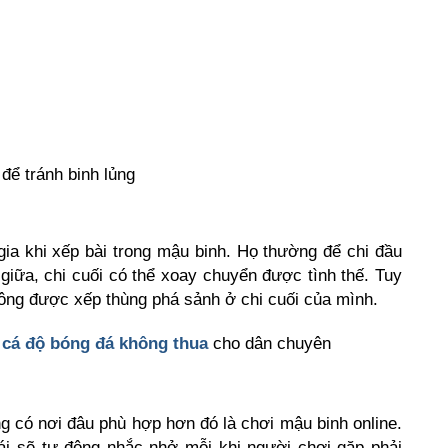
để tránh binh lủng
ia khi xếp bài trong mậu binh. Họ thường để chi đầu
 giữa, chi cuối có thể xoay chuyển được tình thế. Tuy
ông được xếp thùng phá sảnh ở chi cuối của mình.
 cá độ bóng đá không thua
cho dân chuyên
g có nơi đâu phù hợp hơn đó là chơi mậu binh online.
ái sẽ tự động nhắc nhở mỗi khi người chơi gặp phải