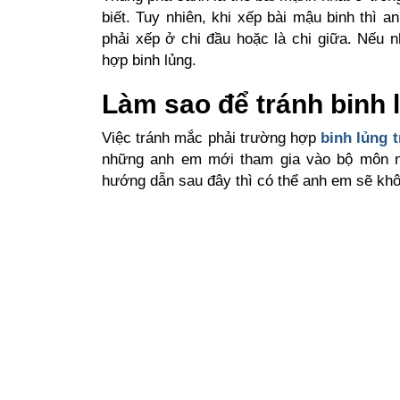
biết. Tuy nhiên, khi xếp bài mậu binh thì 
phải xếp ở chi đầu hoặc là chi giữa. Nếu n
hợp binh lủng.
Làm sao để tránh binh 
Việc tránh mắc phải trường hợp
binh lủng 
những anh em mới tham gia vào bộ môn nà
hướng dẫn sau đây thì có thể anh em sẽ khô