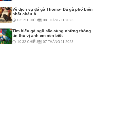
Về dịch vụ đá gà Thomo- Đá gà phổ biến
nhất châu Á
03:15 CHIỀU
08 THÁNG 11 2023
Tìm hiểu gà ngũ sắc cùng những thông
tin thú vị anh em nên biết
10:32 CHIỀU
07 THÁNG 11 2023