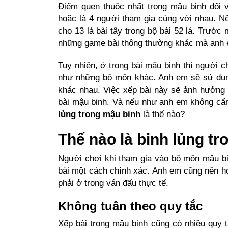
Điểm quen thuộc nhất trong mậu binh đối 
hoặc là 4 người tham gia cùng với nhau. N
cho 13 lá bài tây trong bộ bài 52 lá. Trước
những game bài thông thường khác mà anh 
Tuy nhiên, ở trong bài mậu binh thì người c
như những bộ môn khác. Anh em sẽ sử dụn
khác nhau. Việc xếp bài này sẽ ảnh hưởng 
bài mậu binh. Và nếu như anh em không cẩn
lủng trong mậu binh
là thế nào?
Thế nào là binh lủng t
Người chơi khi tham gia vào bộ môn mậu bi
bài một cách chính xác. Anh em cũng nên h
phải ở trong ván đấu thực tế.
Không tuân theo quy tắc
Xếp bài trong mậu binh cũng có nhiều quy