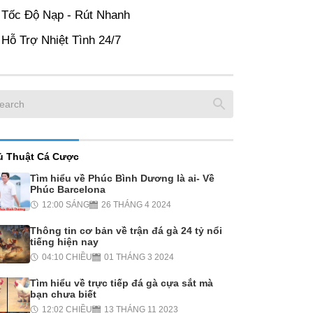
Tốc Độ Nạp - Rút Nhanh
Hỗ Trợ Nhiệt Tình 24/7
ủ Thuật Cá Cược
Tìm hiểu về Phúc Bình Dương là ai- Về
Phúc Barcelona
12:00 SÁNG
26 THÁNG 4 2024
Thông tin cơ bản về trận đá gà 24 tỷ nổi
tiếng hiện nay
04:10 CHIỀU
01 THÁNG 3 2024
Tìm hiểu về trực tiếp đá gà cựa sắt mà
bạn chưa biết
12:02 CHIỀU
13 THÁNG 11 2023