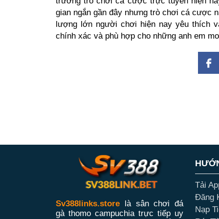
trường trò chơi cá cược trực tuyến hiện na
gian ngắn gần đây nhưng trò chơi cá cược 
lượng lớn người chơi hiện nay yêu thích 
chính xác và phù hợp cho những anh em mon
HƯỚ
Tải A
Đăng 
Sv388links.store
là sân chơi đá
Nạp T
gà thomo campuchia trực tiếp uy