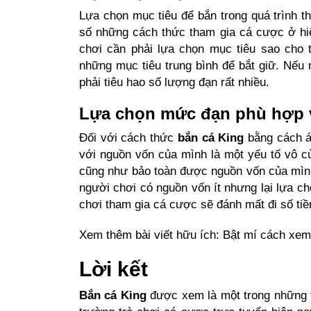
Lựa chọn mục tiêu để bắn trong quá trình 
số những cách thức tham gia cá cược ở hi
chơi cần phải lựa chọn mục tiêu sao cho 
những mục tiêu trung bình để bắt giữ. Nếu 
phải tiêu hao số lượng đạn rất nhiều.
Lựa chọn mức đạn phù hợp 
Đối với cách thức
bắn cá King
bằng cách á
với nguồn vốn của mình là một yếu tố vô c
cũng như bảo toàn được nguồn vốn của mình
người chơi có nguồn vốn ít nhưng lại lựa c
chơi tham gia cá cược sẽ đánh mất đi số tiền
Xem thêm bài viết hữu ích: Bật mí cách xe
Lời kết
Bắn cá King
được xem là một trong những t