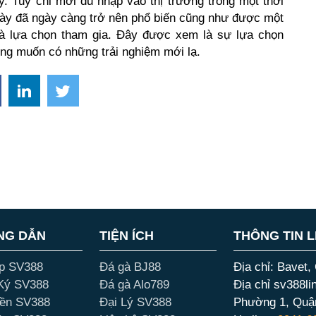
y. Tuy chỉ mới du nhập vào thị trường trong một thời
này đã ngày càng trở nên phổ biến cũng như được một
và lựa chọn tham gia. Đây được xem là sự lựa chọn
g muốn có những trải nghiệm mới lạ.
NG DẪN
TIỆN ÍCH
THÔNG TIN L
pp SV388
Đá gà BJ88
Địa chỉ: Bavet
Ký SV388
Đá gà Alo789
Địa chỉ sv388li
iền SV388
Đại Lý SV388
Phường 1, Quận