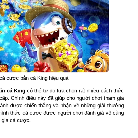
cá cược bắn cá King hiệu quả
ắn cá King
có thể tự do lựa chọn rất nhiều cách thức
ấp. Chính điều này đã giúp cho người chơi tham gia
ành được chiến thắng và nhận về những giải thưởng
g hình thức cá cược được người chơi đánh giá vô cùng
 gia cá cược.