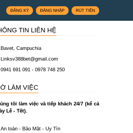
ĐĂNG KÝ
ĐĂNG NHẬP
RÚT TIỀN
HÔNG TIN LIÊN HỆ
Bavet, Campuchia
Linksv388bet@gmail.com
0941 691 091 - 0978 748 250
IỜ LÀM VIỆC
úng tôi làm việc và tiếp khách 24/7 (kể cả
ày Lễ - Tết).
An toàn - Bảo Mật - Uy Tín