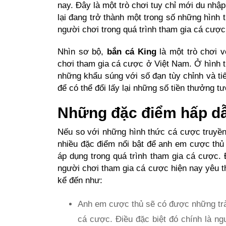
nay. Đây là một trò chơi tuy chỉ mới du nhậ
lại đang trở thành một trong số những hình
người chơi trong quá trình tham gia cá cược
Nhìn sơ bộ,
bắn cá King
là một trò chơi 
chơi tham gia cá cược ở Việt Nam. Ở hình t
những khẩu súng với số đạn tùy chỉnh và ti
để có thể đổi lấy lại những số tiền thưởng tư
Những đặc điểm hấp dẫ
Nếu so với những hình thức cá cược truyền
nhiều đặc điểm nổi bật để anh em cược thủ
áp dụng trong quá trình tham gia cá cược.
người chơi tham gia cá cược hiện nay yêu t
kể đến như:
Anh em cược thủ sẽ có được những trải
cá cược. Điều đặc biệt đó chính là ng