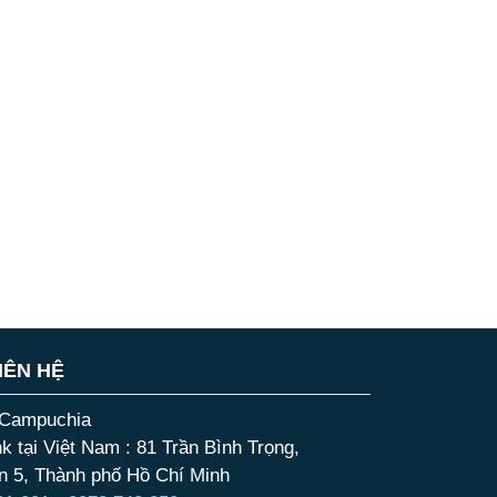
IÊN HỆ
, Campuchia
nk tại Việt Nam : 81 Trần Bình Trọng,
 5, Thành phố Hồ Chí Minh